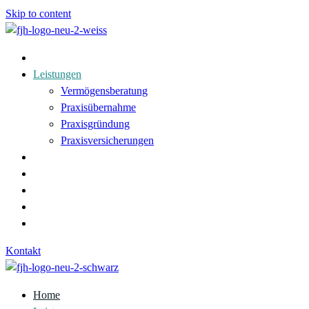
Skip to content
Home
Leistungen
Vermögensberatung
Praxisübernahme
Praxisgründung
Praxisversicherungen
News
Über Uns
Unser Team
FAQ
Kontakt
Kontakt
Home